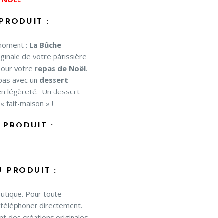
PRODUIT :
 moment :
La Bûche
iginale de votre pâtissière
pour votre
repas de Noël
.
epas avec un
dessert
 en légèreté. Un dessert
« fait-maison » !
PRODUIT :
U PRODUIT :
outique. Pour toute
téléphoner directement.
nt des créations originales